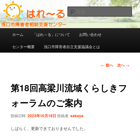
メ
イ
検
ン
索
コ
ン
メ
ホーム
「はれ～る」について
お問い合わせ
テ
イ
ン
ン
センター概要
浅口市障害者自立支援協議会とは
ツ
メ
へ
ニ
移
ュ
投
←
前へ
次へ
→
動
ー
稿
ナ
ビ
第18回高梁川流域くらしきフ
ゲ
ー
ォーラムのご案内
シ
ョ
投稿日時:
2023年10月18日
投稿者:
sakaya
ン
しばらく、更新できておりませんでした。